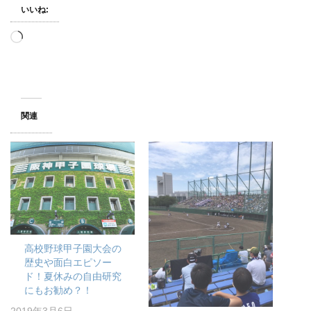
いいね:
読
み
込
み
中…
関連
高校野球甲子園大会の
歴史や面白エピソー
ド！夏休みの自由研究
にもお勧め？！
2019年3月6日