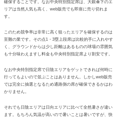
確保することです。なお中央特別指定席は、大銀傘下のエ
リアは当然人気も高く、web販売でも即座に売り切れま
す。
このため競争率は非常に高く狙ったエリアを確保するのは
至難の業です。その点1・3塁上段席は比較的手に入れやす
く、グラウンドからは少し距離はあるものの球場の雰囲気
も十分味わえますし料金も中央特別指定席より割安です。
なお中央特別指定席で日陰エリアをゲットできれば何時に
行ってもよいので並ぶことはありません。しかしweb販売
では完全に抽選となるため通路側の席が確保できるかはわ
かりません。
それでも日陰エリアは日向エリアに比べて全然暑さが違い
ます。もちろん気温が高いので暑いことは暑いですが、快