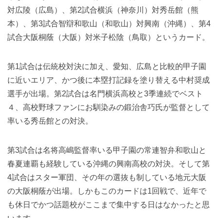
対広陵（広島）、第2試合横浜（神奈川）対秀岳館（熊
本）、第3試合智辯和歌山（和歌山）対興南（沖縄）、第4
試合大阪桐蔭（大阪）対米子松陰（鳥取）というカード。
第1試合は伝統校対決に加え、愛知、広島と比較的甲子園
に近いエリア、かつ後に本塁打記録を塗り替える中村奨成
選手が出場。第2試合は名門横浜高校と3季連続でベスト
４、高校野球ファンにお馴染みの鍛治舎巧氏が監督として
率いる秀岳館との対決。
第3試合は名将高嶋監督率いる甲子園の常連智弁和歌山と
春夏連覇も経験している沖縄の興南高校の対決。そして第
4試合はスター軍団、その年の選抜も制している地元大阪
の大阪桐蔭が出場。しかもこのカードは1回戦で、近年で
も休日でかつ話題校がここまで集中する日はなかったと思