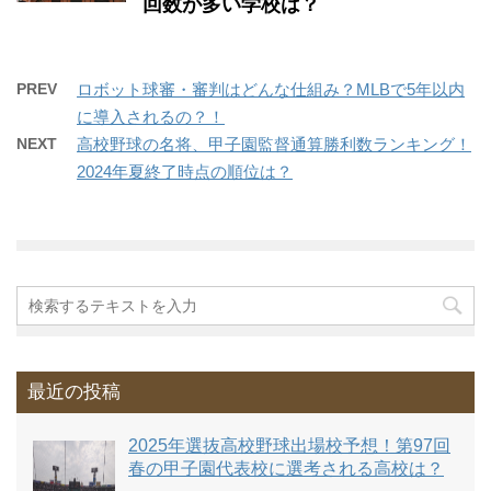
回数が多い学校は？
PREV
ロボット球審・審判はどんな仕組み？MLBで5年以内
に導入されるの？！
NEXT
高校野球の名将、甲子園監督通算勝利数ランキング！
2024年夏終了時点の順位は？
最近の投稿
2025年選抜高校野球出場校予想！第97回
春の甲子園代表校に選考される高校は？