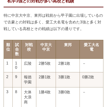
私学3強との対戦が多い高校と戦績
特に中京大中京、東邦は戦前から甲子園に出場しているの
で古豪との対戦は多く、愛工大名電を含めた3強と多く対
戦している高校とその戦績は以下の通りです。
順
試
対戦
中京大
東邦
愛工大名
位
合
校
中京
電
数
1
1
広陵
2勝5敗
2勝1敗
－
0
2
9
報徳
2勝1敗
3勝1敗
0勝2敗
学園
3
8
大体
1勝4敗
3勝0敗
－
大浪
商