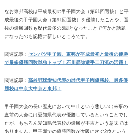
なお東邦高校は平成最初の甲子園大会（第61回選抜）と平
成最後の甲子園大会（第91回選抜）を優勝したことや、選
抜の優勝回数も歴代最多の5回となったことで何かと話題
になったのも記憶に新しいところです。
関連記事：
センバツ甲子園、東邦が平成最初と最後の優勝
で最多優勝回数単独トップ！石川昴弥選手二刀流の活躍！
関連記事：
高校野球愛知代表の歴代甲子園優勝校、最多優
勝校は中京大中京と東邦！
甲子園大会の長い歴史において中止という悲しい出来事の
直前の大会には愛知県代表が優勝しているということでし
たが、もちろん愛知県代表校の優勝が不吉という意味では
ありません。甲子園での優勝回数が大阪に次ぐ2位という