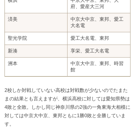
横浜
中京大中京、東邦、大
府、愛産大三河
済美
中京大中京、東邦、愛工
大名電
聖光学院
愛工大名電、東邦
新湊
享栄、愛工大名電
洲本
中京大中京、東邦、時習
館
2校しか対戦していない高校は対戦数が少ないのでたまた
まの結果とも言えますが、横浜高校に対しては愛知県勢は
4敗と全敗。しかし同じ神奈川県の2強の一角東海大相模に
対しては中京大中京、東邦ともに1勝0敗と全勝していま
す。