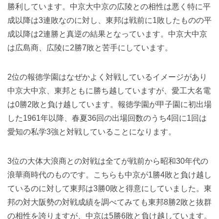
勝利しています。中京大中京の広陵との相性は悪く特に平
成以降は3連敗なのに対し、東邦は戦前に1敗したものの平
成以降は2連勝と真逆の結果となっています。中京大中京
は広島商、広陵に2勝7敗と苦手にしています。
2位の報徳学園はなぜかよく対戦しているイメージがあり
中京大中京、東邦ともに勝ち越していますが、愛工大名電
は0勝2敗と負け越しています。報徳学園が甲子園に初出場
した1961年以降、春夏36回の出場回数のうち4回に1回は
愛知の私学3強と対戦していることになります。
3位の大体大浪商との対戦は全てが戦前から昭和30年代の
浪華商時代のものです。こちらも中京が1勝4敗と負け越し
ているのに対して東邦は3勝0敗と得意にしていました。東
邦の対大阪勢の対戦成績を調べてみても東邦8勝2敗と抜群
の相性を誇りますが、中京は5勝6敗と負け越しています。