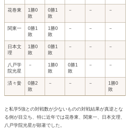
花巻東
1勝0
0勝1
－
－
－
敗
敗
関東一
0勝1
1勝0
－
－
－
敗
敗
日本文
1勝0
0勝1
－
－
－
理
敗
敗
八戸学
－
1勝0
0勝1
－
－
院光星
敗
敗
済々黌
0勝2
－
－
－
1勝0
敗
敗
と私学5強との対戦数が少ないものの対戦結果が真逆とな
る例が目立ち、特に近年では花巻東、関東一、日本文理、
八戸学院光星が顕著でした。