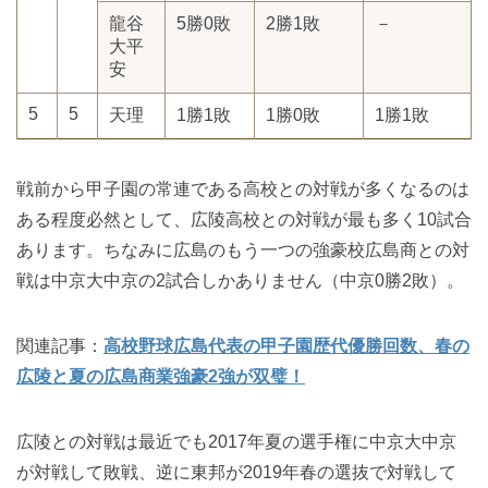
龍谷
5勝0敗
2勝1敗
－
大平
安
5
5
天理
1勝1敗
1勝0敗
1勝1敗
戦前から甲子園の常連である高校との対戦が多くなるのは
ある程度必然として、広陵高校との対戦が最も多く10試合
あります。ちなみに広島のもう一つの強豪校広島商との対
戦は中京大中京の2試合しかありません（中京0勝2敗）。
関連記事：
高校野球広島代表の甲子園歴代優勝回数、春の
広陵と夏の広島商業強豪2強が双璧！
広陵との対戦は最近でも2017年夏の選手権に中京大中京
が対戦して敗戦、逆に東邦が2019年春の選抜で対戦して