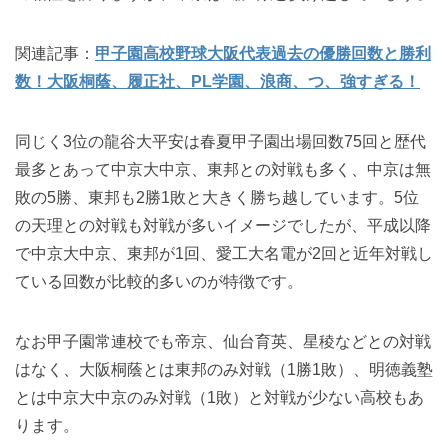
関連記事：
甲子園高校野球大阪代表過去の優勝回数と勝利
数！大阪桐蔭、履正社、PL学園、浪商、つ、強すぎる！
同じく3位の龍谷大平安は春夏甲子園出場回数75回と歴代
最多とあって中京大中京、東邦との対戦も多く、中京は無
敗の5勝、東邦も2勝1敗と大きく勝ち越しています。5位
の天理との対戦も対戦が多いイメージでしたが、平成以降
で中京大中京、東邦が1回、愛工大名電が2回と近年対戦し
ている回数が比較的多いのが特徴です。
なお甲子園常連校でも帝京、仙台育英、星稜などとの対戦
はなく、大阪桐蔭とは東邦のみ対戦（1勝1敗）、明徳義塾
とは中京大中京のみ対戦（1敗）と対戦が少ない高校もあ
ります。