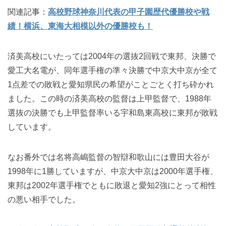
関連記事：
高校野球神奈川代表の甲子園歴代優勝校や戦
績！横浜、東海大相模以外の優勝校も！
済美高校にいたっては2004年の選抜2回戦で東邦、決勝で
愛工大名電が、同年選手権の準々決勝で中京大中京が全て
1点差での敗戦と愛知県民の希望がことごとく打ち砕かれ
ました。この時の済美高校の監督は上甲監督で、1988年
選抜の決勝でも上甲監督率いる宇和島東高校に東邦が敗戦
しています。
なお番外では名将高嶋監督の智辯和歌山には豊田大谷が
1998年に1勝していますが、中京大中京は2000年選手権、
東邦は2002年選手権でともに敗退と愛知2強にとって相性
の悪い相手でした。