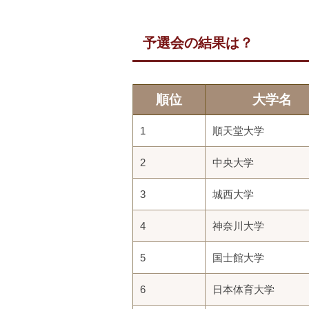
予選会の結果は？
順位
大学名
1
順天堂大学
2
中央大学
3
城西大学
4
神奈川大学
5
国士館大学
6
日本体育大学