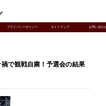
グ
プライバシーポリシー
サイトマップ
お問い合わ
ロナ禍で観戦自粛！予選会の結果