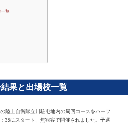
校一覧
会結果と出場校一覧
川市の陸上自衛隊立川駐屯地内の周回コースをハーフ
、9：35にスタート、無観客で開催されました。予選