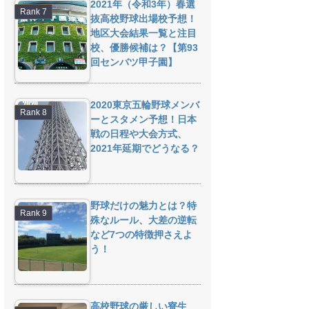
2021年（令和3年）春選
抜高校野球出場校予想！
地区大会結果一覧と注目
校、優勝候補は？【第93
回センバツ甲子園】
2020東京五輪野球メンバ
ーとスタメン予想！日本
戦の日程や大会方式、
2021年延期でどうなる？
野球だけの魅力とは？特
殊なルール、大差の逆転
など7つの特徴押さえよ
う！
高校野球の厳しい寮生