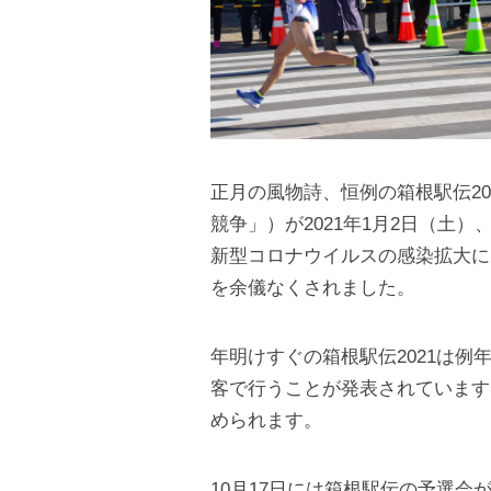
正月の風物詩、恒例の箱根駅伝20
競争」）が2021年1月2日（土）
新型コロナウイルスの感染拡大に
を余儀なくされました。
年明けすぐの箱根駅伝2021は
客で行うことが発表されています
められます。
10月17日には箱根駅伝の予選