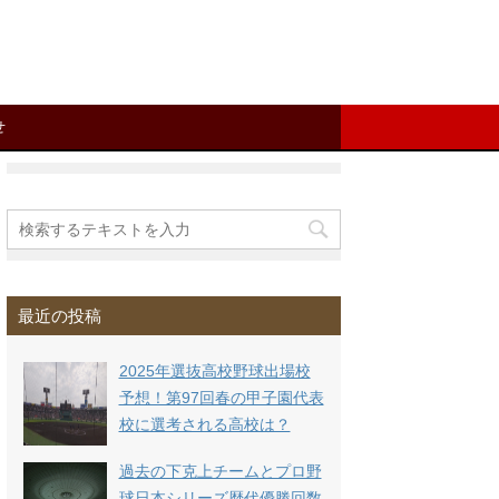
せ
最近の投稿
2025年選抜高校野球出場校
予想！第97回春の甲子園代表
校に選考される高校は？
過去の下克上チームとプロ野
球日本シリーズ歴代優勝回数