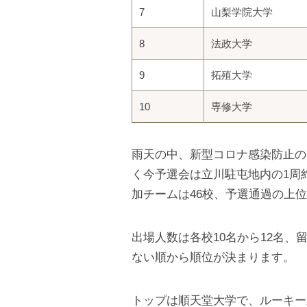
7
山梨学院大学
8
法政大学
9
拓殖大学
10
専修大学
雨天の中、新型コロナ感染防止の
く今予選会は立川駐屯地内の1周
加チームは46校、予選通過の上位
出場人数は各校10名から12名、
ない順から順位が決まります。
トップは順天堂大学で、ルーキー