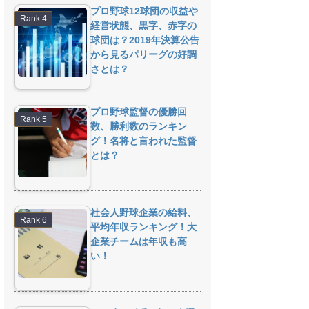
プロ野球12球団の収益や
経営状態、黒字、赤字の
球団は？2019年決算公告
から見るパリーグの好調
さとは？
プロ野球監督の優勝回
数、勝利数のランキン
グ！名将と言われた監督
とは？
社会人野球企業の給料、
平均年収ランキング！大
企業チームは年収も高
い！