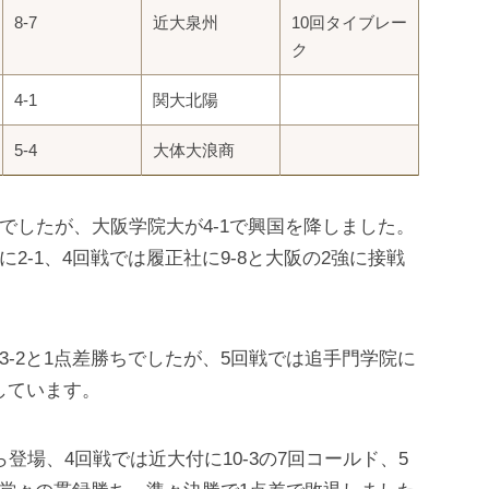
8-7
近大泉州
10回タイブレー
ク
4-1
関大北陽
5-4
大体大浪商
でしたが、大阪学院大が4-1で興国を降しました。
2-1、4回戦では履正社に9-8と大阪の2強に接戦
-2と1点差勝ちでしたが、5回戦では追手門学院に
揮しています。
登場、4回戦では近大付に10-3の7回コールド、5