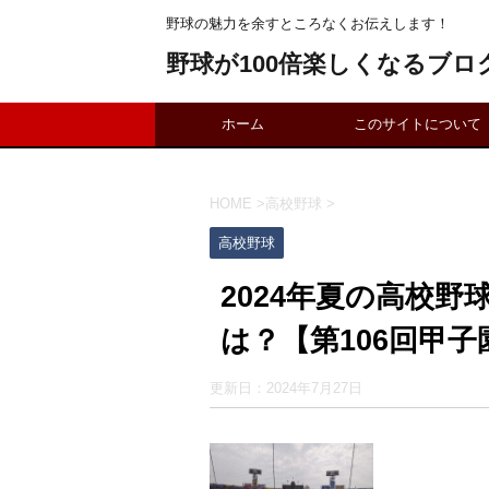
野球の魅力を余すところなくお伝えします！
野球が100倍楽しくなるブロ
ホーム
このサイトについて
HOME
>
高校野球
>
高校野球
2024年夏の高校
は？【第106回甲
更新日：
2024年7月27日