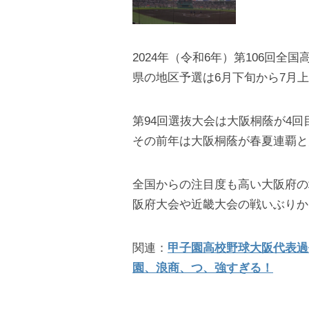
2024年（令和6年）第106回
県の地区予選は6月下旬から7月
第94回選抜大会は大阪桐蔭が4回
その前年は大阪桐蔭が春夏連覇と
全国からの注目度も高い大阪府の
阪府大会や近畿大会の戦いぶりか
関連：
甲子園高校野球大阪代表過
園、浪商、つ、強すぎる！