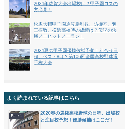
2024年佐賀大会出場校は？甲子園ロスの
方必見！
松坂大輔甲子園通算勝利数、防御率、奪
三振数、横浜高校時の成績は？伝説の決
勝ノーヒットノーラン！
2024夏の甲子園優勝候補予想！組合せ日
程、ベスト8は？第106回全国高校野球選
手権大会
よく読まれている記事はこちら
2020春の選抜高校野球の日程、出場校
と注目校予想！優勝候補はここだ！