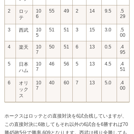
2
10
55
49
2
14
9.5
.5
ロッ
6
29
テ
3
10
51
51
3
15
3.0
.5
西武
5
00
4
10
50
51
6
13
0.5
.4
楽天
7
95
5
10
46
56
5
13
4.5
.4
日本
7
51
ハム
6
10
40
60
7
13
5.0
.4
オリ
7
00
ック
ス
ホークスはロッテとの直接対決を6試合残していますが、
この直接対決に6敗してもそれ以外の6試合を6勝すれば70
勝45敗5分で勝率.609となります。西武は残り全勝しても