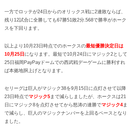
一方でロッテが24日からのオリックス戦に2連敗ならば、
残り12試合に全勝しても67勝51敗2分.568で勝率がホーク
スを下回ります。
以上より10月23日時点でのホークスの
最短優勝決定日は
10月25日
になります。最短で10月24日にマジック2として
25日福岡PayPayドームでの西武戦デーゲームに勝利すれ
ば本拠地胴上げとなります。
セリーグは巨人がマジック38を9月15日に点灯させて以降
23日時点で
マジック5
まで減らしましたが、ホークスは21
日にマジック8を点灯させてから怒涛の連勝で
マジック4
ま
で減らし、巨人のマジックナンバーを上回るペースとなり
ました。