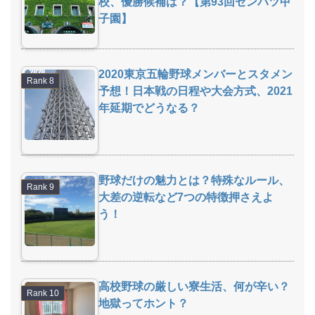
校、優勝候補は？【第93回センバツ甲
子園】
2020東京五輪野球メンバーとスタメン
予想！日本戦の日程や大会方式、2021
年延期でどうなる？
野球だけの魅力とは？特殊なルール、
大差の逆転など7つの特徴押さえよ
う！
高校野球の厳しい寮生活、何が辛い？
地獄ってホント？