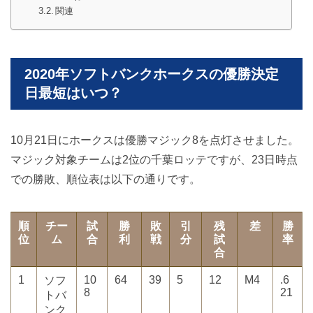
関連
2020年ソフトバンクホークスの優勝決定
日最短はいつ？
10月21日にホークスは優勝マジック8を点灯させました。
マジック対象チームは2位の千葉ロッテですが、23日時点
での勝敗、順位表は以下の通りです。
順
チー
試
勝
敗
引
残
差
勝
位
ム
合
利
戦
分
試
率
合
1
10
64
39
5
12
M4
.6
ソフ
8
21
トバ
ンク