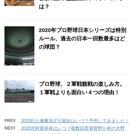
は？
2020年プロ野球日本シリーズは特別
ルール、過去の日本一回数最多はど
の球団？
プロ野球、２軍戦観戦の楽しみ方。
１軍戦よりも面白い４つの理由！
PREV
2020巨人優勝決定日最短はいつ？予想してみました！
NEXT
2020沢村賞発表はいつ？複数回受賞菅野か初の大野