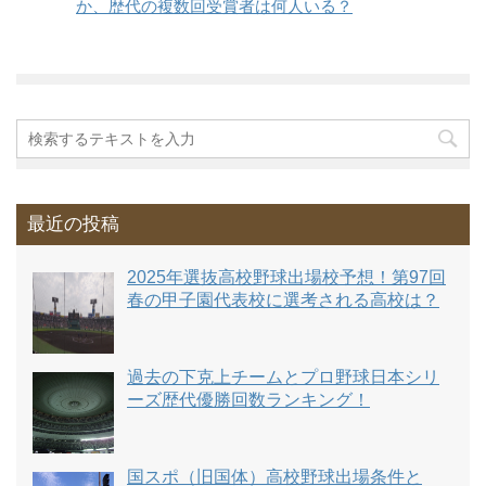
か、歴代の複数回受賞者は何人いる？
最近の投稿
2025年選抜高校野球出場校予想！第97回
春の甲子園代表校に選考される高校は？
過去の下克上チームとプロ野球日本シリ
ーズ歴代優勝回数ランキング！
国スポ（旧国体）高校野球出場条件と