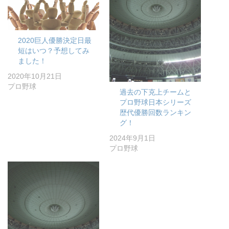
2020巨人優勝決定日最
短はいつ？予想してみ
ました！
2020年10月21日
プロ野球
過去の下克上チームと
プロ野球日本シリーズ
歴代優勝回数ランキン
グ！
2024年9月1日
プロ野球