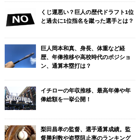
くじ運悪い？巨人の歴代ドラフト1位
と過去に1位指名を蹴った選手とは？
巨人岡本和真、身長、体重など経
歴、年俸推移や高校時代のポジショ
ン、通算本塁打は？
イチローの年収推移、最高年俸や年
俸総額を一挙公開！
梨田昌孝の監督、選手通算成績。監
督勝利数や盗塁阻止率のランキング