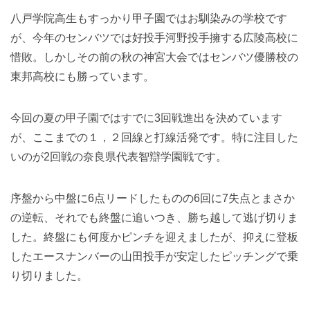
八戸学院高生もすっかり甲子園ではお馴染みの学校です
が、今年のセンバツでは好投手河野投手擁する広陵高校に
惜敗。しかしその前の秋の神宮大会ではセンバツ優勝校の
東邦高校にも勝っています。
今回の夏の甲子園ではすでに3回戦進出を決めています
が、ここまでの１，２回線と打線活発です。特に注目した
いのが2回戦の奈良県代表智辯学園戦です。
序盤から中盤に6点リードしたものの6回に7失点とまさか
の逆転、それでも終盤に追いつき、勝ち越して逃げ切りま
した。終盤にも何度かピンチを迎えましたが、抑えに登板
したエースナンバーの山田投手が安定したピッチングで乗
り切りました。