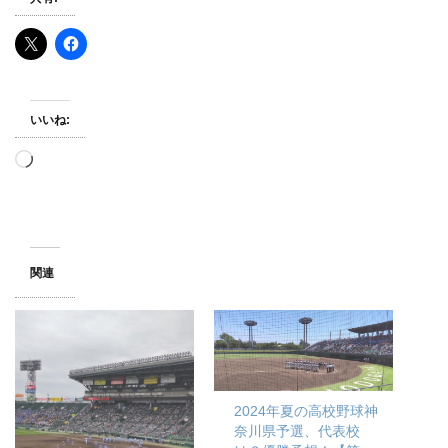
いいね:
読
み
込
み
中…
関連
2024年夏の高校野球神
奈川県予選、代表校