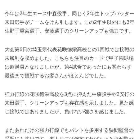
今年は2年生エース中森投手、同じく2年生トップバッター
来田選手がチームをけん引します。この2年生以外にも3年
生野手重宮選手、安藤選手のクリーンアップも強力です。
大会第6日の埼玉県代表花咲徳栄高校との1回戦では接戦の
末勝利を収めました。こちらも注目のカードで甲子園球場
は超満員となりましたが、第4試合であったにも関わらず
最後まで観戦するお客さんがほとんどでした。
強力打線の花咲徳栄高校を3点に抑えた中森投手や2安打の
来田選手、クリーンアップも存在感を示しました。見た感
じ接戦ではありましたが、負けない強さを感じました。
またあれだけの強力打線でもバントを多用する狭間監督の
采配にも注目です。素人目には強攻すればもっと点が取れ